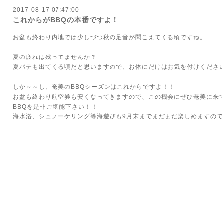
2017-08-17 07:47:00
これからがBBQの本番ですよ！
お盆も終わり内地では少しづつ秋の足音が聞こえてくる頃ですね。
夏の疲れは残ってませんか？
夏バテも出てくる頃だと思いますので、お体にだけはお気を付けくださ
しか～～し、奄美のBBQシーズンはこれからですよ！！
お盆も終わり航空券も安くなってきますので、この機会にぜひ奄美に来て
BBQを是非ご堪能下さい！！
海水浴、シュノーケリング等海遊びも9月末までまだまだ楽しめますの