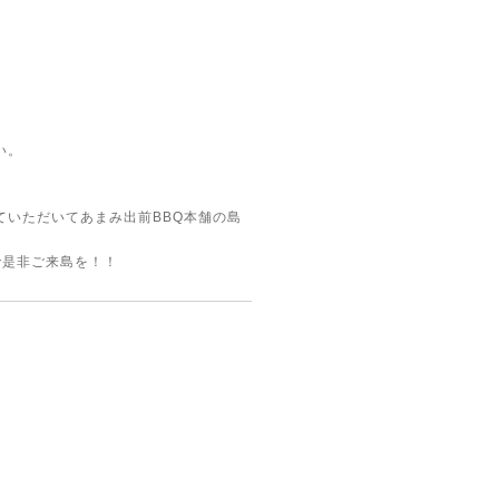
い。
いただいてあまみ出前BBQ本舗の島
で是非ご来島を！！